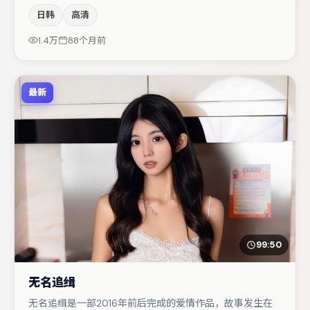
间压迫感，本片在视听语言上与题材形成互文。主演阵容包
日韩
高清
括文淇、张颂文、蒋奇明等，角色动机前后呼应，适合喜欢
抠台词与伏笔的观众。节奏紧凑、反转有度，值得列入片
1.4万
88个月前
单。
最新
99:50
无名追缉
无名追缉是一部2016年前后完成的爱情作品，故事发生在