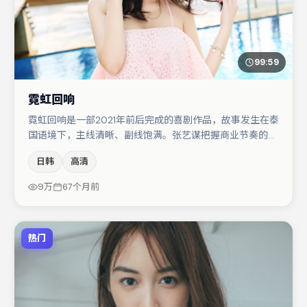
99:59
霓虹回响
霓虹回响是一部2021年前后完成的喜剧作品，故事发生在泰
国语境下，主线清晰、副线饱满。张艺谋把握商业节奏的同
时保留人物弧光，高潮戏信息密度高但不显凌乱。王千源与
日韩
高清
李光洁的对手戏构成全片情感锚点，亚当·德赖弗则以细节
塑造推动谜题层层揭开。若你偏爱强类型与清晰主线，这部
9万
67个月前
作品值得关注。
热门