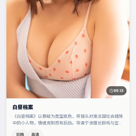
95:13
白昼档案
《白昼档案》以悬疑为类型底色，将镜头对准法国社会缝隙
中的小人物，情绪克制而有后劲。导演宁浩擅长群戏与空间
压迫感，本片在视听语言上与题材形成互文。章子怡与赵丽
日韩
高清