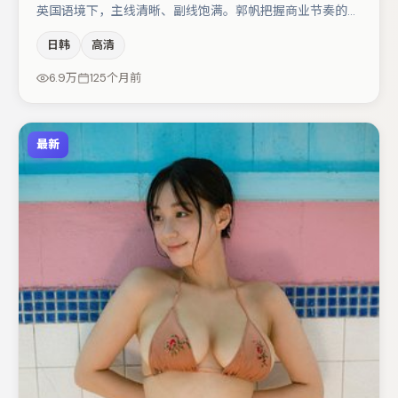
英国语境下，主线清晰、副线饱满。郭帆把握商业节奏的同
时保留人物弧光，高潮戏信息密度高但不显凌乱。杨幂在片
日韩
高清
中承担叙事驱动，秦海璐、廖凡分别提供反差与喜剧/悬疑
调剂（视场次而定）。节奏紧凑、反转有度，值得列入片
6.9万
125个月前
单。
最新