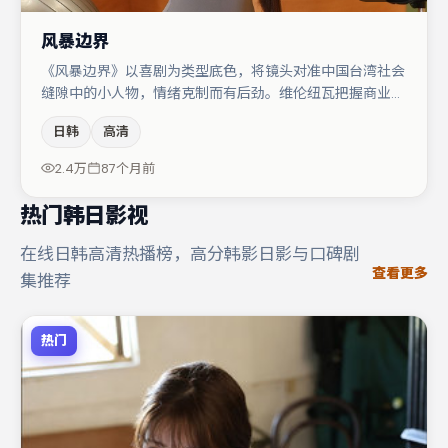
风暴边界
《风暴边界》以喜剧为类型底色，将镜头对准中国台湾社会
缝隙中的小人物，情绪克制而有后劲。维伦纽瓦把握商业节
奏的同时保留人物弧光，高潮戏信息密度高但不显凌乱。主
日韩
高清
演阵容包括白宇、谭卓、张颂文等，角色动机前后呼应，适
合喜欢抠台词与伏笔的观众。整体完成度较高，适合周末一
2.4万
87个月前
口气追完。
热门韩日影视
在线日韩高清热播榜，高分韩影日影与口碑剧
查看更多
集推荐
热门