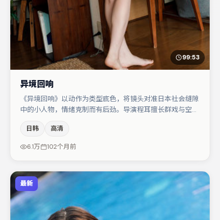
99:53
异境回响
《异境回响》以动作为类型底色，将镜头对准日本社会缝隙
中的小人物，情绪克制而有后劲。导演程耳擅长群戏与空间
压迫感，本片在视听语言上与题材形成互文。段奕宏与周冬
日韩
高清
雨的对手戏构成全片情感锚点，雷佳音则以细节塑造推动谜
题层层揭开。整体完成度较高，适合周末一口气追完。
6.1万
102个月前
最新