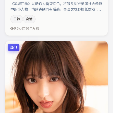
《焚城回响》以动作为类型底色，将镜头对准英国社会缝隙
中的小人物，情绪克制而有后劲。导演文牧野擅长群戏与空
间压迫感，本片在视听语言上与题材形成互文。主演阵容包
日韩
高清
括周冬雨、咏梅、王千源等，角色动机前后呼应，适合喜欢
抠台词与伏笔的观众。若你偏爱强类型与清晰主线，这部作
8.8万
36个月前
品值得关注。
热门