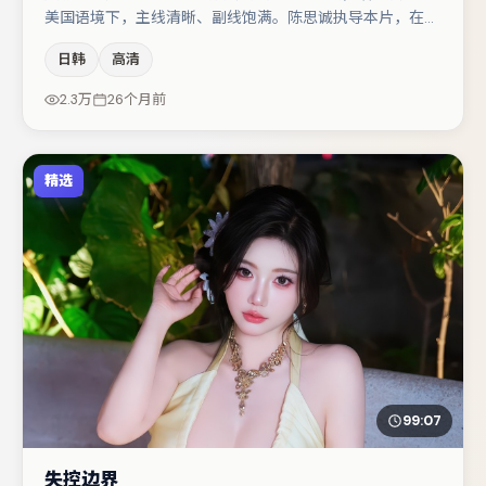
美国语境下，主线清晰、副线饱满。陈思诚执导本片，在场
面调度与表演节奏上保持一贯作者性，关键场次留白得当。
日韩
高清
桂纶镁在片中承担叙事驱动，河正宇、章子怡分别提供反差
与喜剧/悬疑调剂（视场次而定）。节奏紧凑、反转有度，
2.3万
26个月前
值得列入片单。
精选
99:07
失控边界