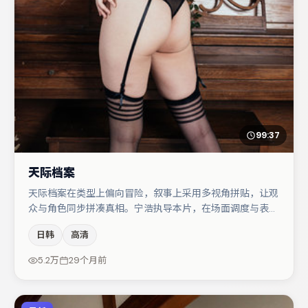
99:37
天际档案
天际档案在类型上偏向冒险，叙事上采用多视角拼贴，让观
众与角色同步拼凑真相。宁浩执导本片，在场面调度与表演
节奏上保持一贯作者性，关键场次留白得当。大鹏在片中承
日韩
高清
担叙事驱动，文淇、周迅分别提供反差与喜剧/悬疑调剂
（视场次而定）。若你偏爱强类型与清晰主线，这部作品值
5.2万
29个月前
得关注。