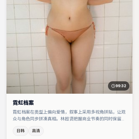
99:32
霓虹档案
霓虹档案在类型上偏向爱情，叙事上采用多视角拼贴，让观
众与角色同步拼凑真相。林超贤把握商业节奏的同时保留人
物弧光，高潮戏信息密度高但不显凌乱。蒋奇明与廖凡的对
日韩
高清
手戏构成全片情感锚点，亚当·德赖弗则以细节塑造推动谜