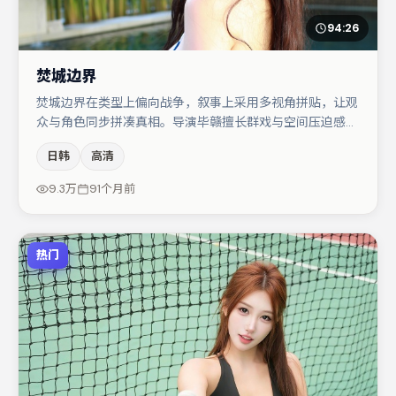
94:26
焚城边界
焚城边界在类型上偏向战争，叙事上采用多视角拼贴，让观
众与角色同步拼凑真相。导演毕赣擅长群戏与空间压迫感，
本片在视听语言上与题材形成互文。主演阵容包括小松菜
日韩
高清
奈、桂纶镁、段奕宏等，角色动机前后呼应，适合喜欢抠台
词与伏笔的观众。节奏紧凑、反转有度，值得列入片单。
9.3万
91个月前
热门