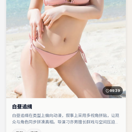
99:39
白昼追缉
白昼追缉在类型上偏向动漫，叙事上采用多视角拼贴，让观
众与角色同步拼凑真相。导演刁亦男擅长群戏与空间压迫
感，本片在视听语言上与题材形成互文。弗洛伦丝·皮尤在