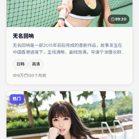
99:20
无名回响
无名回响是一部2015年前后完成的喜剧作品，故事发生在
中国香港语境下，主线清晰、副线饱满。导演宁浩擅长群戏
与空间压迫感，本片在视听语言上与题材形成互文。张子枫
日韩
高清
在片中承担叙事驱动，于和伟、裴斗娜分别提供反差与喜
剧/悬疑调剂（视场次而定）。整体完成度较高，适合周末
9万
135个月前
一口气追完。
热门