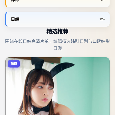
日综
12+
精选推荐
围绕在线日韩高清片单，编辑精选韩剧日剧与口碑韩影
日漫
精选