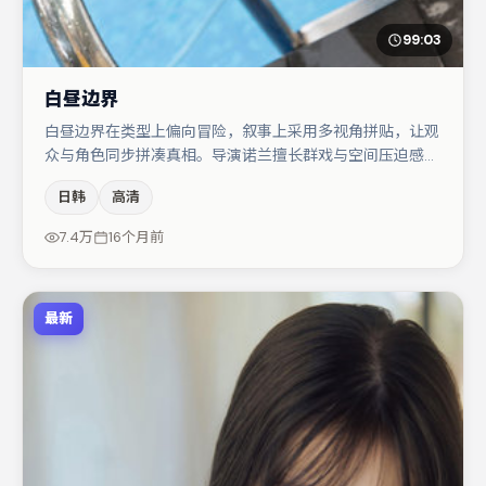
99:03
白昼边界
白昼边界在类型上偏向冒险，叙事上采用多视角拼贴，让观
众与角色同步拼凑真相。导演诺兰擅长群戏与空间压迫感，
本片在视听语言上与题材形成互文。桂纶镁与谭卓的对手戏
日韩
高清
构成全片情感锚点，亚当·德赖弗则以细节塑造推动谜题层
层揭开。节奏紧凑、反转有度，值得列入片单。
7.4万
16个月前
最新