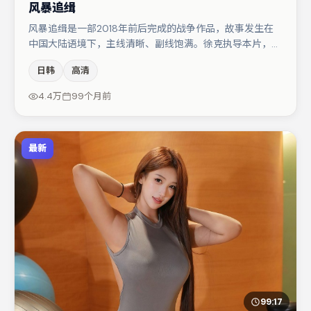
风暴追缉
风暴追缉是一部2018年前后完成的战争作品，故事发生在
中国大陆语境下，主线清晰、副线饱满。徐克执导本片，在
场面调度与表演节奏上保持一贯作者性，关键场次留白得
日韩
高清
当。主演阵容包括王千源、胡歌、宋佳等，角色动机前后呼
应，适合喜欢抠台词与伏笔的观众。节奏紧凑、反转有度，
4.4万
99个月前
值得列入片单。
最新
99:17