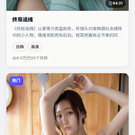
94:31
终局追缉
《终局追缉》以爱情为类型底色，将镜头对准韩国社会缝隙
中的小人物，情绪克制而有后劲。程耳把握商业节奏的同时
保留人物弧光，高潮戏信息密度高但不显凌乱。主演阵容包
日韩
高清
括赵丽颖、裴斗娜、孔刘等，角色动机前后呼应，适合喜欢
抠台词与伏笔的观众。节奏紧凑、反转有度，值得列入片
8.9万
95个月前
单。
热门