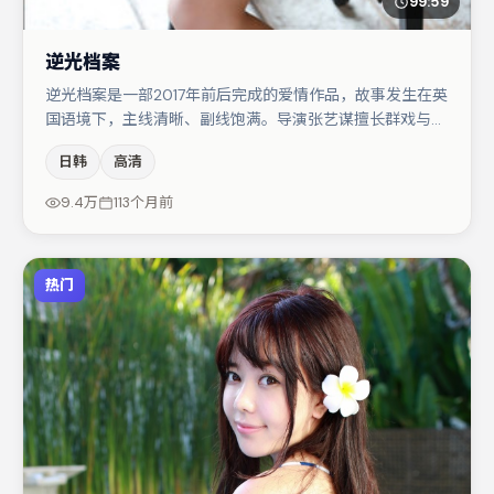
99:59
逆光档案
逆光档案是一部2017年前后完成的爱情作品，故事发生在英
国语境下，主线清晰、副线饱满。导演张艺谋擅长群戏与空
间压迫感，本片在视听语言上与题材形成互文。主演阵容包
日韩
高清
括马丽、张颂文、大鹏等，角色动机前后呼应，适合喜欢抠
台词与伏笔的观众。若你偏爱强类型与清晰主线，这部作品
9.4万
113个月前
值得关注。
热门