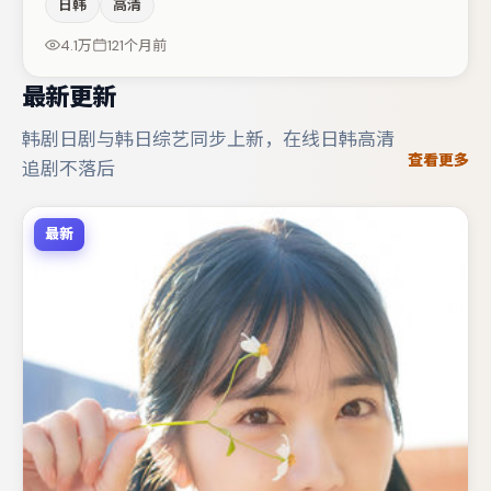
日韩
高清
片中承担叙事驱动，孔刘、裴斗娜分别提供反差与喜剧/悬
疑调剂（视场次而定）。整体完成度较高，适合周末一口气
4.1万
121个月前
追完。
最新更新
韩剧日剧与韩日综艺同步上新，在线日韩高清
查看更多
追剧不落后
最新