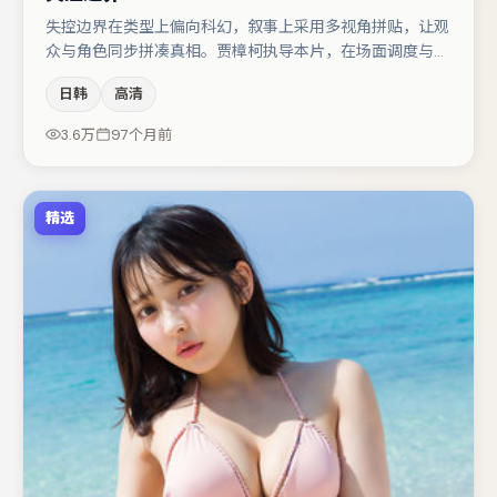
失控边界在类型上偏向科幻，叙事上采用多视角拼贴，让观
众与角色同步拼凑真相。贾樟柯执导本片，在场面调度与表
演节奏上保持一贯作者性，关键场次留白得当。主演阵容包
日韩
高清
括周迅、张译、沈腾等，角色动机前后呼应，适合喜欢抠台
词与伏笔的观众。若你偏爱强类型与清晰主线，这部作品值
3.6万
97个月前
得关注。
精选