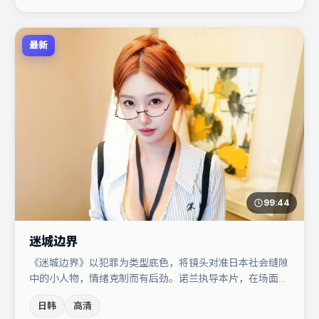
部作品值得关注。
最新
99:44
迷城边界
《迷城边界》以犯罪为类型底色，将镜头对准日本社会缝隙
中的小人物，情绪克制而有后劲。诺兰执导本片，在场面调
度与表演节奏上保持一贯作者性，关键场次留白得当。汤唯
日韩
高清
在片中承担叙事驱动，白宇、大鹏分别提供反差与喜剧/悬