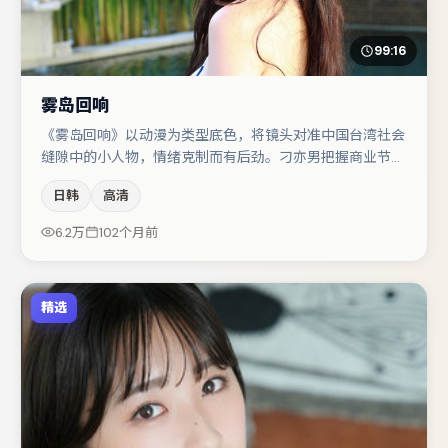
99:16
雾岛回响
《雾岛回响》以动漫为类型底色，将镜头对准中国台湾社会
缝隙中的小人物，情绪克制而有后劲。刁亦男把握商业节奏
的同时保留人物弧光，高潮戏信息密度高但不显凌乱。白宇
日韩
高清
与河正宇的对手戏构成全片情感锚点，朱一龙则以细节塑造
推动谜题层层揭开。整体完成度较高，适合周末一口气追
6.2万
102个月前
完。
精选