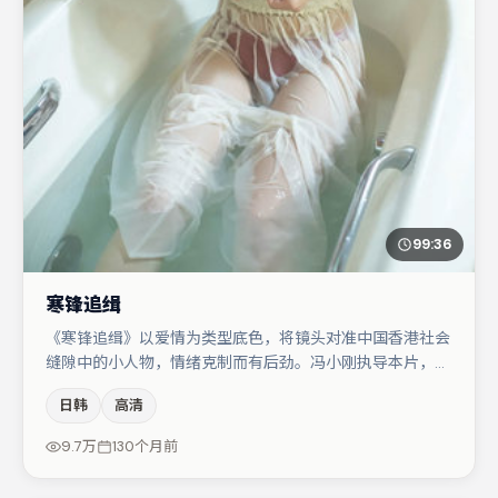
99:36
寒锋追缉
《寒锋追缉》以爱情为类型底色，将镜头对准中国香港社会
缝隙中的小人物，情绪克制而有后劲。冯小刚执导本片，在
场面调度与表演节奏上保持一贯作者性，关键场次留白得
日韩
高清
当。周迅与亚当·德赖弗的对手戏构成全片情感锚点，胡歌
则以细节塑造推动谜题层层揭开。若你偏爱强类型与清晰主
9.7万
130个月前
线，这部作品值得关注。