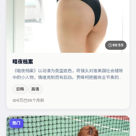
99:55
暗夜档案
《暗夜档案》以动漫为类型底色，将镜头对准美国社会缝隙
中的小人物，情绪克制而有后劲。贾樟柯把握商业节奏的同
时保留人物弧光，高潮戏信息密度高但不显凌乱。宋佳与咏
日韩
高清
梅的对手戏构成全片情感锚点，谭卓则以细节塑造推动谜题
层层揭开。若你偏爱强类型与清晰主线，这部作品值得关
9万
36个月前
注。
热门