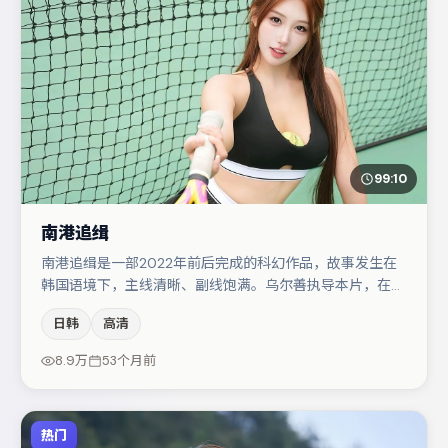
99:10
南港追缉
南港追缉是一部2022年前后完成的科幻作品，故事发生在
韩国语境下，主线清晰、副线饱满。乌尔善执导本片，在场
面调度与表演节奏上保持一贯作者性，关键场次留白得当。
日韩
高清
主演阵容包括蒋奇明、于和伟、白宇等，角色动机前后呼
应，适合喜欢抠台词与伏笔的观众。整体完成度较高，适合
8.9万
53个月前
周末一口气追完。
热门