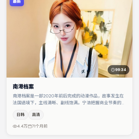
最新
99:34
南港档案
南港档案是一部2020年前后完成的动漫作品，故事发生在
法国语境下，主线清晰、副线饱满。宁浩把握商业节奏的同
时保留人物弧光，高潮戏信息密度高但不显凌乱。秦海璐与
日韩
高清
周迅的对手戏构成全片情感锚点，刘亦菲则以细节塑造推动
谜题层层揭开。节奏紧凑、反转有度，值得列入片单。
4.4万
71个月前