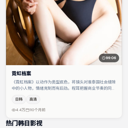
99:06
霓虹档案
《霓虹档案》以动作为类型底色，将镜头对准泰国社会缝隙
中的小人物，情绪克制而有后劲。程耳把握商业节奏的同时
保留人物弧光，高潮戏信息密度高但不显凌乱。菅田将晖与
日韩
高清
杨幂的对手戏构成全片情感锚点，于和伟则以细节塑造推动
谜题层层揭开。若你偏爱强类型与清晰主线，这部作品值得
4.4万
110个月前
关注。
热门韩日影视