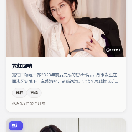
99:51
霓虹回响
霓虹回响是一部2023年前后完成的冒险作品，故事发生在
西班牙语境下，主线清晰、副线饱满。导演陈思诚擅长群戏
与空间压迫感，本片在视听语言上与题材形成互文。主演阵
日韩
高清
容包括宋佳、段奕宏、张译等，角色动机前后呼应，适合喜
欢抠台词与伏笔的观众。若你偏爱强类型与清晰主线，这部
9.3万
32个月前
作品值得关注。
热门