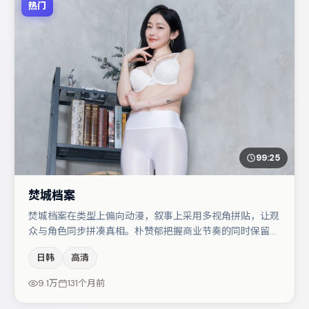
热门
99:25
焚城档案
焚城档案在类型上偏向动漫，叙事上采用多视角拼贴，让观
众与角色同步拼凑真相。朴赞郁把握商业节奏的同时保留人
物弧光，高潮戏信息密度高但不显凌乱。主演阵容包括周
日韩
高清
迅、小松菜奈、易烊千玺等，角色动机前后呼应，适合喜欢
抠台词与伏笔的观众。整体完成度较高，适合周末一口气追
9.1万
131个月前
完。