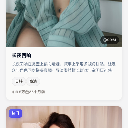
99:31
长夜回响
长夜回响在类型上偏向悬疑，叙事上采用多视角拼贴，让观
众与角色同步拼凑真相。导演娄烨擅长群戏与空间压迫感，
本片在视听语言上与题材形成互文。沈腾在片中承担叙事驱
日韩
高清
动，胡歌、李光洁分别提供反差与喜剧/悬疑调剂（视场次
而定）。若你偏爱强类型与清晰主线，这部作品值得关注。
9.5万
86个月前
热门