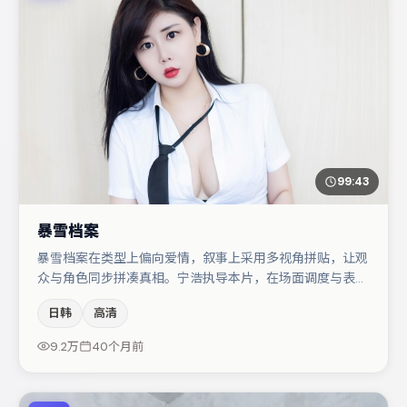
99:43
暴雪档案
暴雪档案在类型上偏向爱情，叙事上采用多视角拼贴，让观
众与角色同步拼凑真相。宁浩执导本片，在场面调度与表演
节奏上保持一贯作者性，关键场次留白得当。主演阵容包括
日韩
高清
小松菜奈、周冬雨、任素汐等，角色动机前后呼应，适合喜
欢抠台词与伏笔的观众。若你偏爱强类型与清晰主线，这部
9.2万
40个月前
作品值得关注。