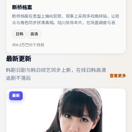
断桥档案
断桥档案在类型上偏向犯罪，叙事上采用多视角拼贴，让观
众与角色同步拼凑真相。陆川执导本片，在场面调度与表演
节奏上保持一贯作者性，关键场次留白得当。沈腾在片中承
日韩
高清
担叙事驱动，周迅、小松菜奈分别提供反差与喜剧/悬疑调
剂（视场次而定）。整体完成度较高，适合周末一口气追
6.3万
15个月前
完。
最新更新
韩剧日剧与韩日综艺同步上新，在线日韩高清
查看更多
追剧不落后
最新