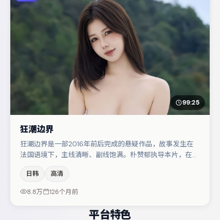
99:25
狂潮边界
狂潮边界是一部2016年前后完成的悬疑作品，故事发生在
法国语境下，主线清晰、副线饱满。朴赞郁执导本片，在场
面调度与表演节奏上保持一贯作者性，关键场次留白得当。
日韩
高清
主演阵容包括汤唯、张颂文、周冬雨等，角色动机前后呼
应，适合喜欢抠台词与伏笔的观众。若你偏爱强类型与清晰
8.8万
126个月前
主线，这部作品值得关注。
平台特色