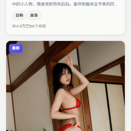
中的小人物，情绪克制而有后劲。娄烨把握商业节奏的同时
保留人物弧光，高潮戏信息密度高但不显凌乱。大鹏在片中
日韩
高清
承担叙事驱动，宋佳、黄渤分别提供反差与喜剧/悬疑调剂
（视场次而定）。整体完成度较高，适合周末一口气追完。
4.8万
66个月前
最新