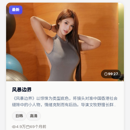
最新
99:27
风暴边界
《风暴边界》以惊悚为类型底色，将镜头对准中国香港社会
缝隙中的小人物，情绪克制而有后劲。导演文牧野擅长群戏
与空间压迫感，本片在视听语言上与题材形成互文。主演阵
日韩
高清
容包括任素汐、咏梅、金高银等，角色动机前后呼应，适合
喜欢抠台词与伏笔的观众。若你偏爱强类型与清晰主线，这
4.9万
69个月前