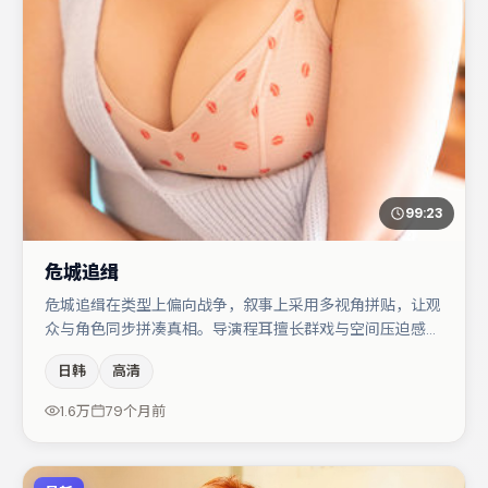
99:23
危城追缉
危城追缉在类型上偏向战争，叙事上采用多视角拼贴，让观
众与角色同步拼凑真相。导演程耳擅长群戏与空间压迫感，
本片在视听语言上与题材形成互文。桂纶镁与小松菜奈的对
日韩
高清
手戏构成全片情感锚点，任素汐则以细节塑造推动谜题层层
揭开。若你偏爱强类型与清晰主线，这部作品值得关注。
1.6万
79个月前