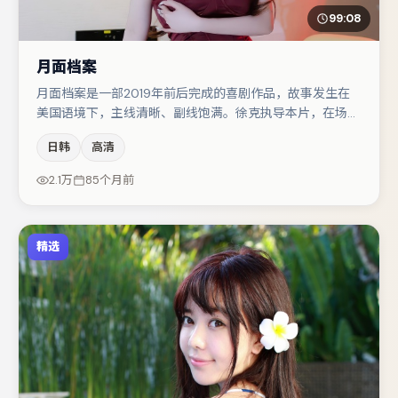
99:08
月面档案
月面档案是一部2019年前后完成的喜剧作品，故事发生在
美国语境下，主线清晰、副线饱满。徐克执导本片，在场面
调度与表演节奏上保持一贯作者性，关键场次留白得当。张
日韩
高清
子枫在片中承担叙事驱动，木村拓哉、刘亦菲分别提供反差
与喜剧/悬疑调剂（视场次而定）。整体完成度较高，适合
2.1万
85个月前
周末一口气追完。
精选