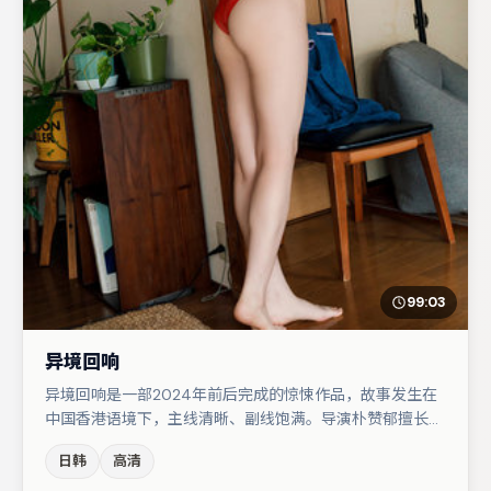
99:03
异境回响
异境回响是一部2024年前后完成的惊悚作品，故事发生在
中国香港语境下，主线清晰、副线饱满。导演朴赞郁擅长群
戏与空间压迫感，本片在视听语言上与题材形成互文。王景
日韩
高清
春与谭卓的对手戏构成全片情感锚点，汤唯则以细节塑造推
动谜题层层揭开。若你偏爱强类型与清晰主线，这部作品值