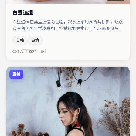
白昼追缉
白昼追缉在类型上偏向喜剧，叙事上采用多视角拼贴，让观
众与角色同步拼凑真相。朴赞郁执导本片，在场面调度与表
演节奏上保持一贯作者性，关键场次留白得当。主演阵容包
日韩
高清
括张子枫、胡歌、于和伟等，角色动机前后呼应，适合喜欢
抠台词与伏笔的观众。若你偏爱强类型与清晰主线，这部作
3.7万
32个月前
品值得关注。
最新