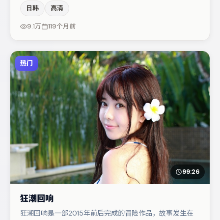
压迫感，本片在视听语言上与题材形成互文。主演阵容包括
日韩
高清
蒋奇明、谭卓、李光洁等，角色动机前后呼应，适合喜欢抠
台词与伏笔的观众。节奏紧凑、反转有度，值得列入片单。
9.1万
119个月前
热门
99:26
狂潮回响
狂潮回响是一部2015年前后完成的冒险作品，故事发生在