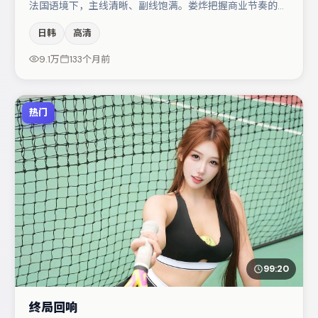
法国语境下，主线清晰、副线饱满。娄烨把握商业节奏的同
时保留人物弧光，高潮戏信息密度高但不显凌乱。主演阵容
日韩
高清
包括小松菜奈、张译、周冬雨等，角色动机前后呼应，适合
喜欢抠台词与伏笔的观众。节奏紧凑、反转有度，值得列入
9.1万
133个月前
片单。
热门
99:20
终局回响