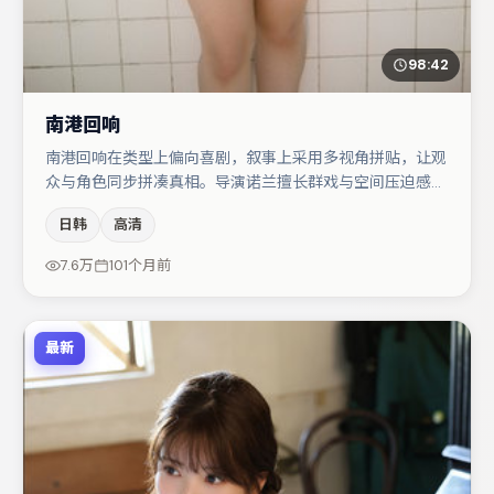
98:42
南港回响
南港回响在类型上偏向喜剧，叙事上采用多视角拼贴，让观
众与角色同步拼凑真相。导演诺兰擅长群戏与空间压迫感，
本片在视听语言上与题材形成互文。主演阵容包括桂纶镁、
日韩
高清
菅田将晖、刘亦菲等，角色动机前后呼应，适合喜欢抠台词
与伏笔的观众。节奏紧凑、反转有度，值得列入片单。
7.6万
101个月前
最新