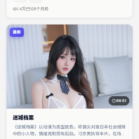
层层揭开。整体完成度较高，适合周末一口气追完。
1.4万
128个月前
最新
99:51
迷城档案
《迷城档案》以动漫为类型底色，将镜头对准日本社会缝隙
中的小人物，情绪克制而有后劲。刁亦男执导本片，在场面