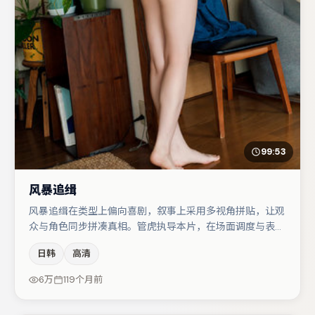
99:53
风暴追缉
风暴追缉在类型上偏向喜剧，叙事上采用多视角拼贴，让观
众与角色同步拼凑真相。管虎执导本片，在场面调度与表演
节奏上保持一贯作者性，关键场次留白得当。主演阵容包括
日韩
高清
弗洛伦丝·皮尤、河正宇、胡歌等，角色动机前后呼应，适
合喜欢抠台词与伏笔的观众。若你偏爱强类型与清晰主线，
6万
119个月前
这部作品值得关注。