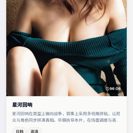
96:06
星河回响
星河回响在类型上偏向战争，叙事上采用多视角拼贴，让观
众与角色同步拼凑真相。毕赣执导本片，在场面调度与表演
节奏上保持一贯作者性，关键场次留白得当。张子枫在片中
日韩
高清