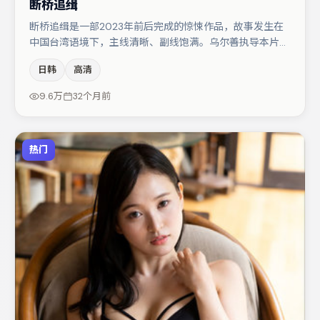
断桥追缉
断桥追缉是一部2023年前后完成的惊悚作品，故事发生在
中国台湾语境下，主线清晰、副线饱满。乌尔善执导本片，
在场面调度与表演节奏上保持一贯作者性，关键场次留白得
日韩
高清
当。咏梅与大鹏的对手戏构成全片情感锚点，李光洁则以细
节塑造推动谜题层层揭开。整体完成度较高，适合周末一口
9.6万
32个月前
气追完。
热门