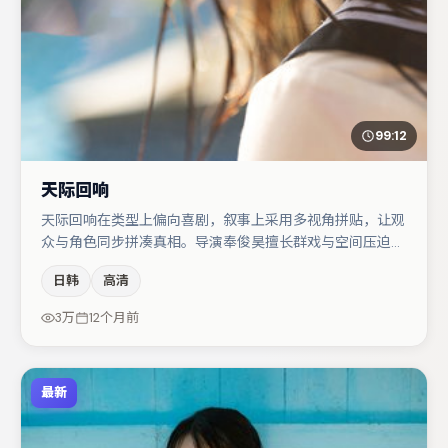
99:12
天际回响
天际回响在类型上偏向喜剧，叙事上采用多视角拼贴，让观
众与角色同步拼凑真相。导演奉俊昊擅长群戏与空间压迫
感，本片在视听语言上与题材形成互文。主演阵容包括弗洛
日韩
高清
伦丝·皮尤、小松菜奈、张子枫等，角色动机前后呼应，适
合喜欢抠台词与伏笔的观众。节奏紧凑、反转有度，值得列
3万
12个月前
入片单。
最新