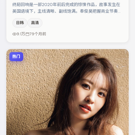
终局回响是一部2020年前后完成的惊悚作品，故事发生在
英国语境下，主线清晰、副线饱满。奉俊昊把握商业节奏的
同时保留人物弧光，高潮戏信息密度高但不显凌乱。主演阵
日韩
高清
容包括沈腾、秦海璐、宋佳等，角色动机前后呼应，适合喜
欢抠台词与伏笔的观众。整体完成度较高，适合周末一口气
9.1万
79个月前
追完。
热门