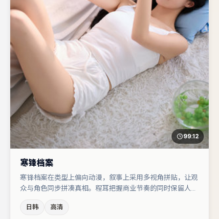
99:12
寒锋档案
寒锋档案在类型上偏向动漫，叙事上采用多视角拼贴，让观
众与角色同步拼凑真相。程耳把握商业节奏的同时保留人物
弧光，高潮戏信息密度高但不显凌乱。张颂文与肖央的对手
日韩
高清
戏构成全片情感锚点，章子怡则以细节塑造推动谜题层层揭