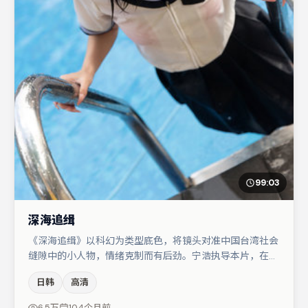
99:03
深海追缉
《深海追缉》以科幻为类型底色，将镜头对准中国台湾社会
缝隙中的小人物，情绪克制而有后劲。宁浩执导本片，在场
面调度与表演节奏上保持一贯作者性，关键场次留白得当。
日韩
高清
张译在片中承担叙事驱动，任素汐、周迅分别提供反差与喜
剧/悬疑调剂（视场次而定）。整体完成度较高，适合周末
6.5万
104个月前