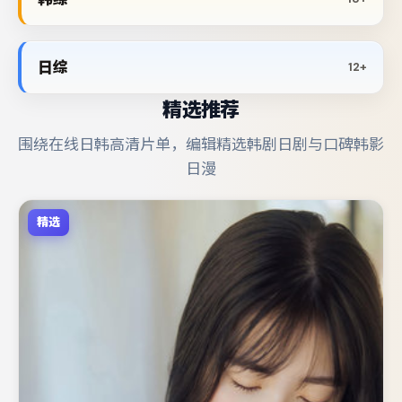
日综
12+
精选推荐
围绕在线日韩高清片单，编辑精选韩剧日剧与口碑韩影
日漫
精选