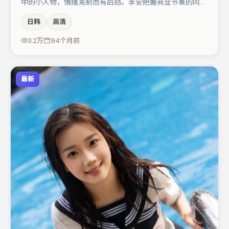
中的小人物，情绪克制而有后劲。李安把握商业节奏的同时
保留人物弧光，高潮戏信息密度高但不显凌乱。主演阵容包
日韩
高清
括张颂文、雷佳音、亚当·德赖弗等，角色动机前后呼应，
适合喜欢抠台词与伏笔的观众。节奏紧凑、反转有度，值得
3.2万
94个月前
列入片单。
最新