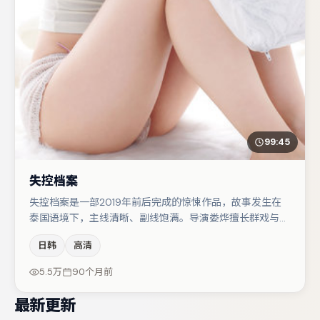
99:45
失控档案
失控档案是一部2019年前后完成的惊悚作品，故事发生在
泰国语境下，主线清晰、副线饱满。导演娄烨擅长群戏与空
间压迫感，本片在视听语言上与题材形成互文。周迅在片中
日韩
高清
承担叙事驱动，沈腾、宋佳分别提供反差与喜剧/悬疑调剂
（视场次而定）。整体完成度较高，适合周末一口气追完。
5.5万
90个月前
最新更新