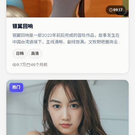
99:17
银翼回响
银翼回响是一部2022年前后完成的冒险作品，故事发生在
中国台湾语境下，主线清晰、副线饱满。文牧野把握商业节
奏的同时保留人物弧光，高潮戏信息密度高但不显凌乱。于
日韩
高清
和伟在片中承担叙事驱动，李光洁、秦海璐分别提供反差与
喜剧/悬疑调剂（视场次而定）。整体完成度较高，适合周
9.7万
46个月前
末一口气追完。
热门