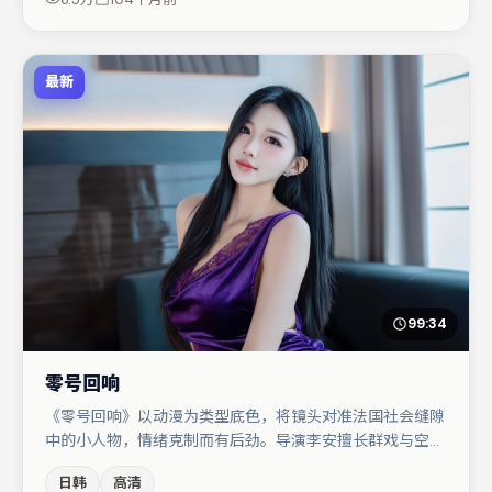
一口气追完。
最新
99:34
零号回响
《零号回响》以动漫为类型底色，将镜头对准法国社会缝隙
中的小人物，情绪克制而有后劲。导演李安擅长群戏与空间
压迫感，本片在视听语言上与题材形成互文。宋佳与河正宇
日韩
高清
的对手戏构成全片情感锚点，赵丽颖则以细节塑造推动谜题