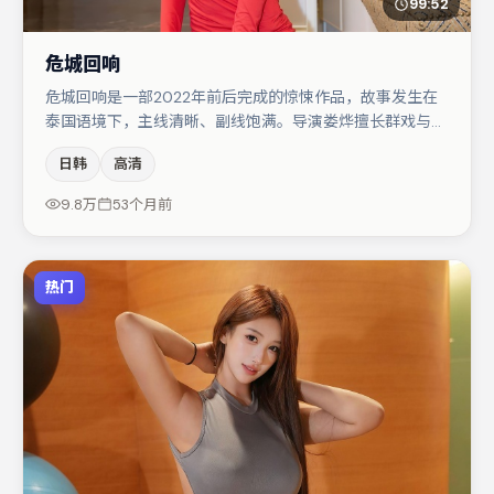
99:52
危城回响
危城回响是一部2022年前后完成的惊悚作品，故事发生在
泰国语境下，主线清晰、副线饱满。导演娄烨擅长群戏与空
间压迫感，本片在视听语言上与题材形成互文。任素汐与弗
日韩
高清
洛伦丝·皮尤的对手戏构成全片情感锚点，小松菜奈则以细
节塑造推动谜题层层揭开。若你偏爱强类型与清晰主线，这
9.8万
53个月前
部作品值得关注。
热门