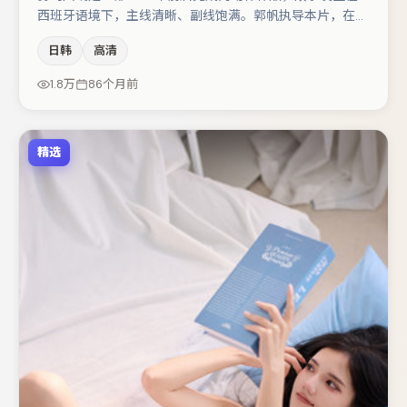
西班牙语境下，主线清晰、副线饱满。郭帆执导本片，在场
面调度与表演节奏上保持一贯作者性，关键场次留白得当。
日韩
高清
主演阵容包括王景春、肖央、于和伟等，角色动机前后呼
应，适合喜欢抠台词与伏笔的观众。节奏紧凑、反转有度，
1.8万
86个月前
值得列入片单。
精选