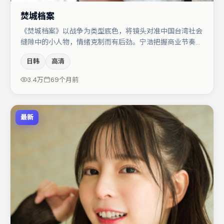
焚城档案
《焚城档案》以战争为类型底色，将镜头对准中国台湾社会
缝隙中的小人物，情绪克制而有后劲。宁浩把握商业节奏的
同时保留人物弧光，高潮戏信息密度高但不显凌乱。黄渤与
日韩
高清
金高银的对手戏构成全片情感锚点，文淇则以细节塑造推动
谜题层层揭开。整体完成度较高，适合周末一口气追完。
3.4万
69个月前
最新