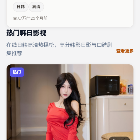
调度与表演节奏上保持一贯作者性，关键场次留白得当。主
日韩
高清
演阵容包括任素汐、黄渤、杨幂等，角色动机前后呼应，适
合喜欢抠台词与伏笔的观众。若你偏爱强类型与清晰主线，
7.7万
25个月前
这部作品值得关注。
热门韩日影视
在线日韩高清热播榜，高分韩影日影与口碑剧
查看更多
集推荐
热门