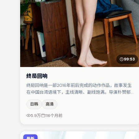
99:53
终局回响
终局回响是一部2016年前后完成的动作作品，故事发生
在中国台湾语境下，主线清晰、副线饱满。导演朴赞郁擅
长群戏与空间压迫感，本片在视听语言上与题材形成互
日韩
高清
文。主演阵容包括雷佳音、马丽、肖央等，角色动机前后
呼应，适合喜欢抠台词与伏笔的观众。整体完成度较高，
5.9万
116个月前
适合周末一口气追完。
最新