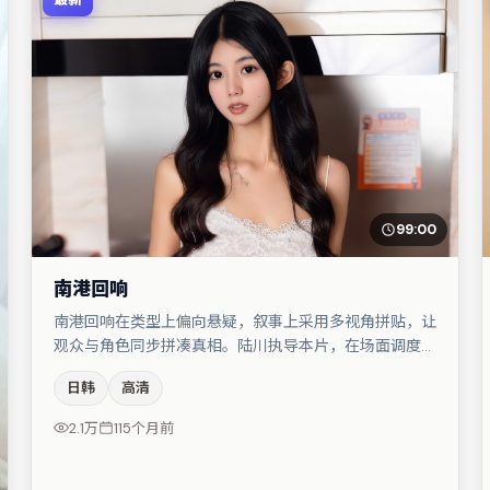
99:00
南港回响
南港回响在类型上偏向悬疑，叙事上采用多视角拼贴，让
观众与角色同步拼凑真相。陆川执导本片，在场面调度与
表演节奏上保持一贯作者性，关键场次留白得当。主演阵
日韩
高清
容包括蒋奇明、易烊千玺、宋佳等，角色动机前后呼应，
适合喜欢抠台词与伏笔的观众。整体完成度较高，适合周
2.1万
115个月前
末一口气追完。