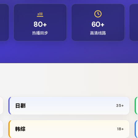
80+
60+
热播同步
高清线路
日剧
35+
韩综
18+