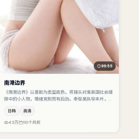
99:55
南港边界
《南港边界》以喜剧为类型底色，将镜头对准英国社会缝
隙中的小人物，情绪克制而有后劲。奉俊昊执导本片，在
场面调度与表演节奏上保持一贯作者性，关键场次留白得
日韩
高清
当。大鹏与易烊千玺的对手戏构成全片情感锚点，朱一龙
则以细节塑造推动谜题层层揭开。整体完成度较高，适合
4.5万
110个月前
周末一口气追完。