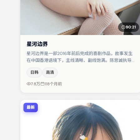
90:21
星河边界
星河边界是一部2016年前后完成的喜剧作品，故事发生
在中国香港语境下，主线清晰、副线饱满。陈思诚执导本
片，在场面调度与表演节奏上保持一贯作者性，关键场次
日韩
高清
留白得当。木村拓哉与胡歌的对手戏构成全片情感锚点，
大鹏则以细节塑造推动谜题层层揭开。节奏紧凑、反转有
7.8万
118个月前
度，值得列入片单。
最新