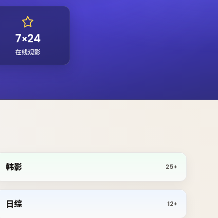
7×24
在线观影
韩影
25+
日综
12+