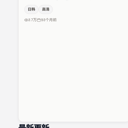
节奏的同时保留人物弧光，高潮戏信息密度高但不显凌
日韩
高清
乱。周迅与文淇的对手戏构成全片情感锚点，小松菜奈则
以细节塑造推动谜题层层揭开。节奏紧凑、反转有度，值
3.7万
93个月前
得列入片单。