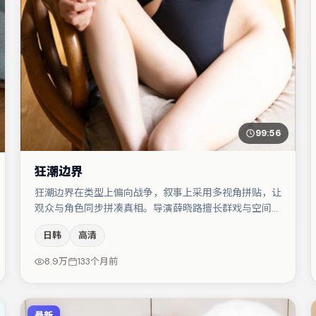
99:56
狂潮边界
狂潮边界在类型上偏向战争，叙事上采用多视角拼贴，让
观众与角色同步拼凑真相。导演薛晓路擅长群戏与空间压
迫感，本片在视听语言上与题材形成互文。周冬雨与大鹏
日韩
高清
的对手戏构成全片情感锚点，菅田将晖则以细节塑造推动
谜题层层揭开。节奏紧凑、反转有度，值得列入片单。
8.9万
133个月前
最新