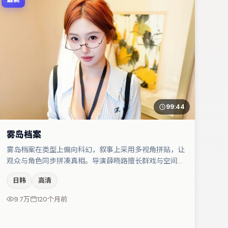
99:44
雾岛档案
雾岛档案在类型上偏向科幻，叙事上采用多视角拼贴，让
观众与角色同步拼凑真相。导演薛晓路擅长群戏与空间压
迫感，本片在视听语言上与题材形成互文。主演阵容包括
日韩
高清
亚当·德赖弗、沈腾、章子怡等，角色动机前后呼应，适
合喜欢抠台词与伏笔的观众。若你偏爱强类型与清晰主
9.7万
120个月前
线，这部作品值得关注。