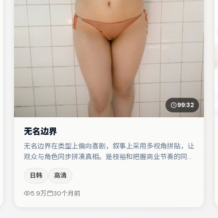
99:32
无名边界
无名边界在类型上偏向喜剧，叙事上采用多视角拼贴，让
观众与角色同步拼凑真相。是枝裕和把握商业节奏的同时
保留人物弧光，高潮戏信息密度高但不显凌乱。大鹏与亚
日韩
高清
当·德赖弗的对手戏构成全片情感锚点，张颂文则以细节
塑造推动谜题层层揭开。整体完成度较高，适合周末一口
5.9万
30个月前
气追完。