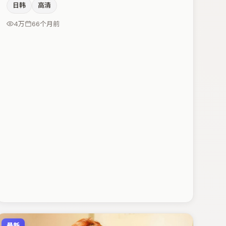
日韩
高清
留白得当。咏梅与张颂文的对手戏构成全片情感锚点，张
译则以细节塑造推动谜题层层揭开。整体完成度较高，适
4万
66个月前
合周末一口气追完。
最新