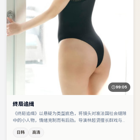
99:05
终局追缉
《终局追缉》以悬疑为类型底色，将镜头对准法国社会缝隙
中的小人物，情绪克制而有后劲。导演林超贤擅长群戏与空
间压迫感，本片在视听语言上与题材形成互文。宋佳在片中
日韩
高清
承担叙事驱动，桂纶镁、易烊千玺分别提供反差与喜剧/悬