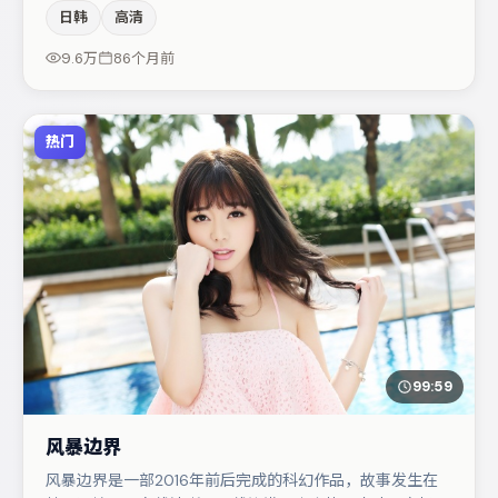
日韩
高清
片中承担叙事驱动，刘亦菲、白宇分别提供反差与喜剧/悬
疑调剂（视场次而定）。整体完成度较高，适合周末一口气
9.6万
86个月前
追完。
热门
99:59
风暴边界
风暴边界是一部2016年前后完成的科幻作品，故事发生在