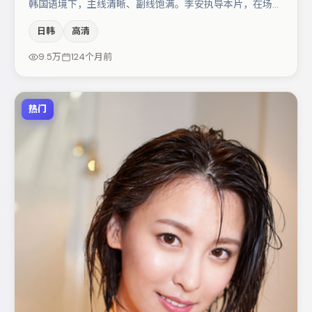
韩国语境下，主线清晰、副线饱满。李安执导本片，在场面
调度与表演节奏上保持一贯作者性，关键场次留白得当。沈
日韩
高清
腾与木村拓哉的对手戏构成全片情感锚点，桂纶镁则以细节
塑造推动谜题层层揭开。整体完成度较高，适合周末一口气
9.5万
124个月前
追完。
热门