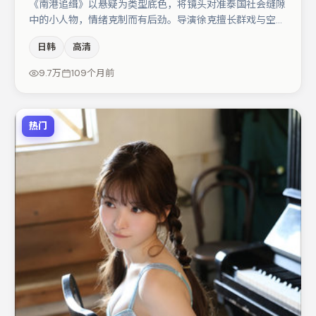
《南港追缉》以悬疑为类型底色，将镜头对准泰国社会缝隙
中的小人物，情绪克制而有后劲。导演徐克擅长群戏与空间
压迫感，本片在视听语言上与题材形成互文。周迅与段奕宏
日韩
高清
的对手戏构成全片情感锚点，肖央则以细节塑造推动谜题层
层揭开。节奏紧凑、反转有度，值得列入片单。
9.7万
109个月前
热门