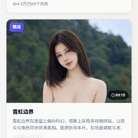
疑调剂（视场次而定）。整体完成度较高，适合周末一口气
4.3万
65个月前
追完。
精选
99:15
霓虹边界
霓虹边界在类型上偏向科幻，叙事上采用多视角拼贴，让观
众与角色同步拼凑真相。管虎执导本片，在场面调度与表演
节奏上保持一贯作者性，关键场次留白得当。赵丽颖在片中