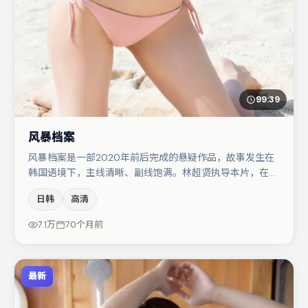
99:39
风暴档案
风暴档案是一部2020年前后完成的悬疑作品，故事发生在
韩国语境下，主线清晰、副线饱满。林超贤执导本片，在场
面调度与表演节奏上保持一贯作者性，关键场次留白得当。
日韩
高清
主演阵容包括河正宇、裴斗娜、章子怡等，角色动机前后呼
应，适合喜欢抠台词与伏笔的观众。若你偏爱强类型与清晰
7.1万
70个月前
主线，这部作品值得关注。
最新