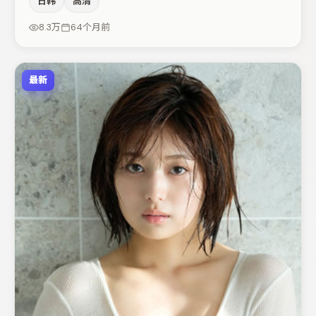
日韩
高清
张子枫与马丽的对手戏构成全片情感锚点，王景春则以细节
塑造推动谜题层层揭开。整体完成度较高，适合周末一口气
8.3万
64个月前
追完。
最新