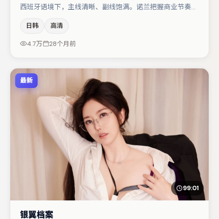
西班牙语境下，主线清晰、副线饱满。诺兰把握商业节奏的
同时保留人物弧光，高潮戏信息密度高但不显凌乱。赵丽颖
日韩
高清
在片中承担叙事驱动，孔刘、黄渤分别提供反差与喜剧/悬
疑调剂（视场次而定）。整体完成度较高，适合周末一口气
4.7万
28个月前
追完。
最新
99:01
银翼档案