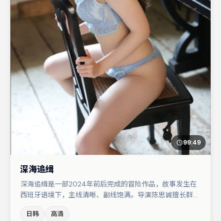
99:49
深海追缉
深海追缉是一部2024年前后完成的冒险作品，故事发生在
西班牙语境下，主线清晰、副线饱满。导演陈思诚擅长群戏
与空间压迫感，本片在视听语言上与题材形成互文。周冬雨
日韩
高清
在片中承担叙事驱动，周迅、秦海璐分别提供反差与喜剧/