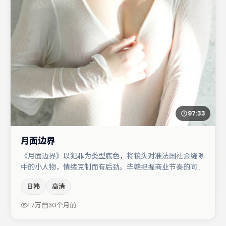
97:33
月面边界
《月面边界》以犯罪为类型底色，将镜头对准法国社会缝隙
中的小人物，情绪克制而有后劲。毕赣把握商业节奏的同时
保留人物弧光，高潮戏信息密度高但不显凌乱。主演阵容包
日韩
高清
括张颂文、汤唯、王景春等，角色动机前后呼应，适合喜欢
抠台词与伏笔的观众。整体完成度较高，适合周末一口气追
1.7万
30个月前
完。