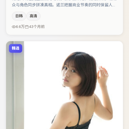
众与角色同步拼凑真相。诺兰把握商业节奏的同时保留人物
弧光，高潮戏信息密度高但不显凌乱。主演阵容包括李光
日韩
高清
洁、马丽、雷佳音等，角色动机前后呼应，适合喜欢抠台词
与伏笔的观众。若你偏爱强类型与清晰主线，这部作品值得
6.6万
43个月前
关注。
精选