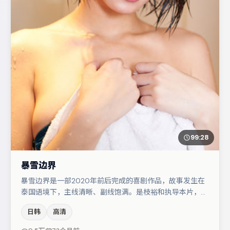
99:28
暴雪边界
暴雪边界是一部2020年前后完成的喜剧作品，故事发生在
泰国语境下，主线清晰、副线饱满。是枝裕和执导本片，在
场面调度与表演节奏上保持一贯作者性，关键场次留白得
日韩
高清
当。梁朝伟与白宇的对手戏构成全片情感锚点，李光洁则以
细节塑造推动谜题层层揭开。节奏紧凑、反转有度，值得列