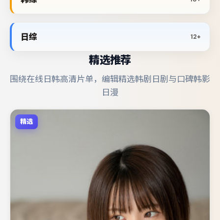
日综
12+
精选推荐
围绕在线日韩高清片单，编辑精选韩剧日剧与口碑韩影
日漫
精选