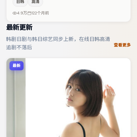
日韩
高清
承担叙事驱动，白宇、大鹏分别提供反差与喜剧/悬疑调剂
（视场次而定）。节奏紧凑、反转有度，值得列入片单。
4.9万
122个月前
最新更新
韩剧日剧与韩日综艺同步上新，在线日韩高清
查看更多
追剧不落后
最新