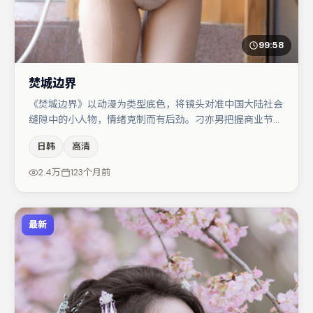
99:58
焚城边界
《焚城边界》以动漫为类型底色，将镜头对准中国大陆社会
缝隙中的小人物，情绪克制而有后劲。刁亦男把握商业节奏
的同时保留人物弧光，高潮戏信息密度高但不显凌乱。杨幂
日韩
高清
与金高银的对手戏构成全片情感锚点，易烊千玺则以细节塑
造推动谜题层层揭开。若你偏爱强类型与清晰主线，这部作
2.4万
123个月前
品值得关注。
最新