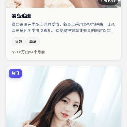
89:49
雾岛追缉
雾岛追缉在类型上偏向爱情，叙事上采用多视角拼贴，让观
众与角色同步拼凑真相。奉俊昊把握商业节奏的同时保留人
物弧光，高潮戏信息密度高但不显凌乱。主演阵容包括大
日韩
高清
鹏、杨幂、廖凡等，角色动机前后呼应，适合喜欢抠台词与
伏笔的观众。节奏紧凑、反转有度，值得列入片单。
9.8万
54个月前
热门