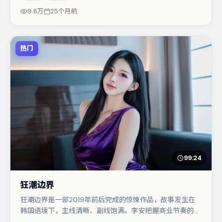
悬疑调剂（视场次而定）。若你偏爱强类型与清晰主线，这
9.6万
25个月前
部作品值得关注。
热门
99:24
狂潮边界
狂潮边界是一部2019年前后完成的惊悚作品，故事发生在
韩国语境下，主线清晰、副线饱满。李安把握商业节奏的同
时保留人物弧光，高潮戏信息密度高但不显凌乱。段奕宏在