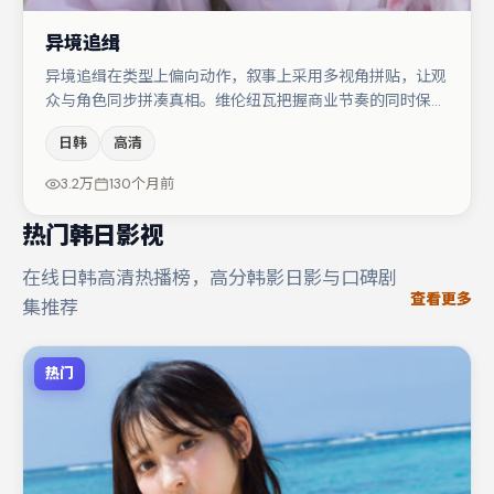
异境追缉
异境追缉在类型上偏向动作，叙事上采用多视角拼贴，让观
众与角色同步拼凑真相。维伦纽瓦把握商业节奏的同时保留
人物弧光，高潮戏信息密度高但不显凌乱。任素汐在片中承
日韩
高清
担叙事驱动，小松菜奈、廖凡分别提供反差与喜剧/悬疑调
剂（视场次而定）。节奏紧凑、反转有度，值得列入片单。
3.2万
130个月前
热门韩日影视
在线日韩高清热播榜，高分韩影日影与口碑剧
查看更多
集推荐
热门