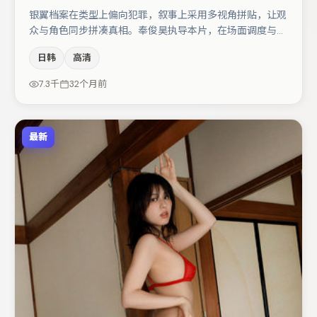
银翼档案在类型上偏向犯罪，叙事上采用多视角拼贴，让观
众与角色同步拼凑真相。奉俊昊执导本片，在场面调度与表
演节奏上保持一贯作者性，关键场次留白得当。张子枫在片
日韩
高清
中承担叙事驱动，宋佳、马丽分别提供反差与喜剧/悬疑调
剂（视场次而定）。若你偏爱强类型与清晰主线，这部作品
7.3千
32个月前
值得关注。
最新