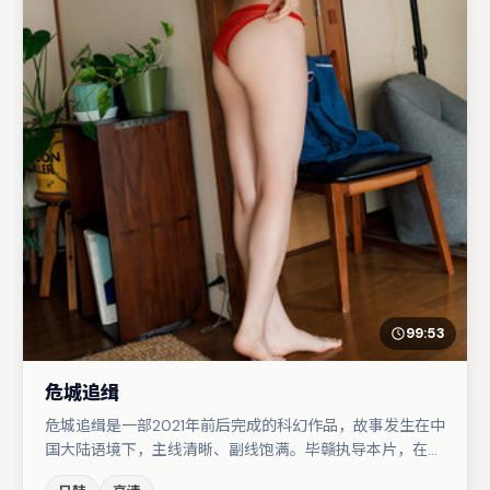
99:53
危城追缉
危城追缉是一部2021年前后完成的科幻作品，故事发生在中
国大陆语境下，主线清晰、副线饱满。毕赣执导本片，在场
面调度与表演节奏上保持一贯作者性，关键场次留白得当。