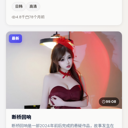
调度与表演节奏上保持一贯作者性，关键场次留白得当。主
日韩
高清
演阵容包括雷佳音、赵丽颖、杨幂等，角色动机前后呼应，
适合喜欢抠台词与伏笔的观众。整体完成度较高，适合周末
4.8千
78个月前
一口气追完。
最新
99:08
断桥回响
断桥回响是一部2024年前后完成的悬疑作品，故事发生在