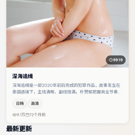
99:19
深海追缉
深海追缉是一部2020年前后完成的犯罪作品，故事发生在
泰国语境下，主线清晰、副线饱满。朴赞郁把握商业节奏的
同时保留人物弧光，高潮戏信息密度高但不显凌乱。谭卓在
日韩
高清
片中承担叙事驱动，段奕宏、肖央分别提供反差与喜剧/悬
疑调剂（视场次而定）。整体完成度较高，适合周末一口气
9.1万
72个月前
追完。
最新更新