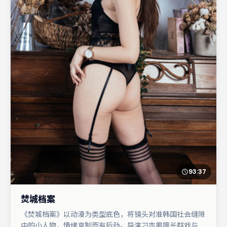
93:37
焚城档案
《焚城档案》以动漫为类型底色，将镜头对准韩国社会缝隙
中的小人物，情绪克制而有后劲。导演刁亦男擅长群戏与空