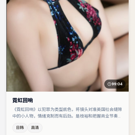
99:04
霓虹回响
《霓虹回响》以犯罪为类型底色，将镜头对准英国社会缝隙
中的小人物，情绪克制而有后劲。是枝裕和把握商业节奏的
同时保留人物弧光，高潮戏信息密度高但不显凌乱。宋佳与
日韩
高清
周迅的对手戏构成全片情感锚点，张译则以细节塑造推动谜