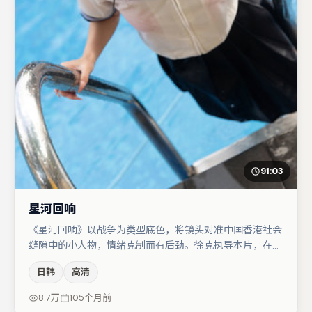
91:03
星河回响
《星河回响》以战争为类型底色，将镜头对准中国香港社会
缝隙中的小人物，情绪克制而有后劲。徐克执导本片，在场
面调度与表演节奏上保持一贯作者性，关键场次留白得当。
日韩
高清
裴斗娜与孔刘的对手戏构成全片情感锚点，任素汐则以细节
塑造推动谜题层层揭开。若你偏爱强类型与清晰主线，这部
8.7万
105个月前
作品值得关注。