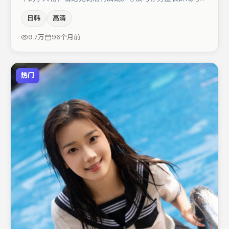
间压迫感，本片在视听语言上与题材形成互文。主演阵容包
日韩
高清
括雷佳音、蒋奇明、肖央等，角色动机前后呼应，适合喜欢
抠台词与伏笔的观众。若你偏爱强类型与清晰主线，这部作
9.7万
96个月前
品值得关注。
热门