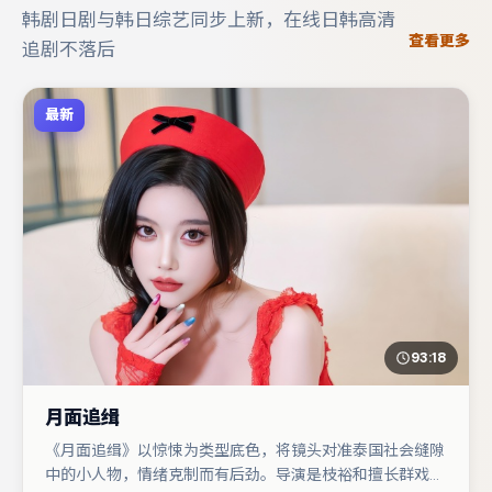
韩剧日剧与韩日综艺同步上新，在线日韩高清
查看更多
追剧不落后
最新
93:18
月面追缉
《月面追缉》以惊悚为类型底色，将镜头对准泰国社会缝隙
中的小人物，情绪克制而有后劲。导演是枝裕和擅长群戏与