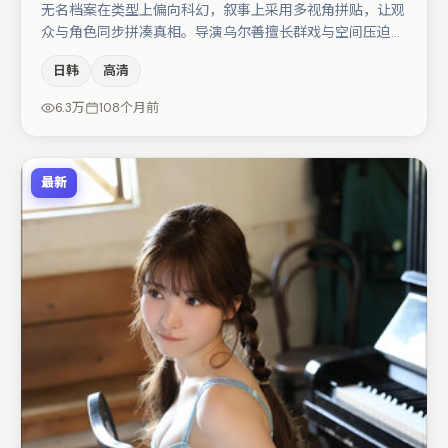
无名档案在类型上偏向科幻，叙事上采用多视角拼贴，让观
众与角色同步拼凑真相。导演乌尔善擅长群戏与空间压迫
感，本片在视听语言上与题材形成互文。于和伟与金高银的
日韩
高清
对手戏构成全片情感锚点，孔刘则以细节塑造推动谜题层层
揭开。整体完成度较高，适合周末一口气追完。
6.3万
108个月前
最新