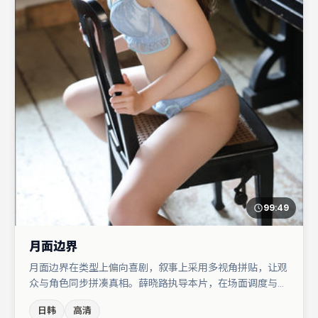
99:49
月面边界
月面边界在类型上偏向喜剧，叙事上采用多视角拼贴，让观
众与角色同步拼凑真相。薛晓路执导本片，在场面调度与表
演节奏上保持一贯作者性，关键场次留白得当。主演阵容包
日韩
高清
括沈腾、汤唯、王景春等，角色动机前后呼应，适合喜欢抠