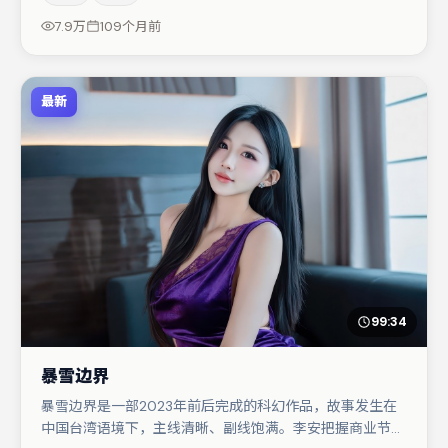
台词与伏笔的观众。节奏紧凑、反转有度，值得列入片单。
7.9万
109个月前
最新
99:34
暴雪边界
暴雪边界是一部2023年前后完成的科幻作品，故事发生在
中国台湾语境下，主线清晰、副线饱满。李安把握商业节奏