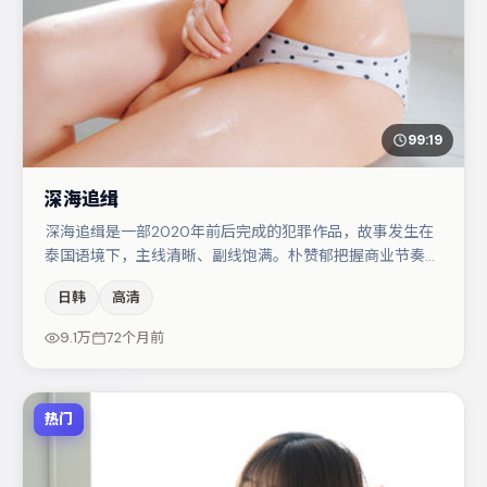
99:19
深海追缉
深海追缉是一部2020年前后完成的犯罪作品，故事发生在
泰国语境下，主线清晰、副线饱满。朴赞郁把握商业节奏的
同时保留人物弧光，高潮戏信息密度高但不显凌乱。谭卓在
日韩
高清
片中承担叙事驱动，段奕宏、肖央分别提供反差与喜剧/悬
疑调剂（视场次而定）。整体完成度较高，适合周末一口气
9.1万
72个月前
追完。
热门