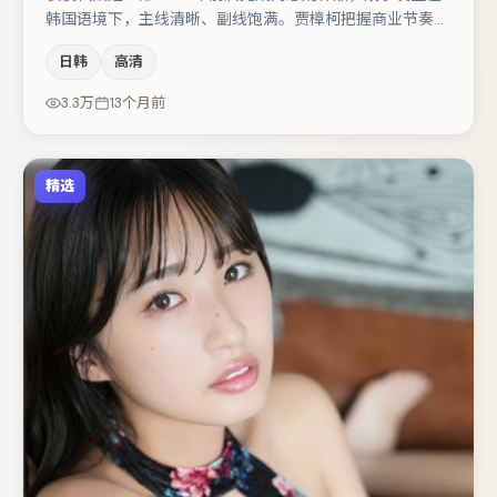
韩国语境下，主线清晰、副线饱满。贾樟柯把握商业节奏的
同时保留人物弧光，高潮戏信息密度高但不显凌乱。主演阵
日韩
高清
容包括文淇、河正宇、孔刘等，角色动机前后呼应，适合喜
欢抠台词与伏笔的观众。若你偏爱强类型与清晰主线，这部
3.3万
13个月前
作品值得关注。
精选