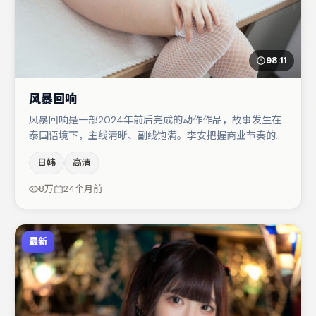
98:11
风暴回响
风暴回响是一部2024年前后完成的动作作品，故事发生在
泰国语境下，主线清晰、副线饱满。李安把握商业节奏的同
时保留人物弧光，高潮戏信息密度高但不显凌乱。沈腾与秦
日韩
高清
海璐的对手戏构成全片情感锚点，亚当·德赖弗则以细节塑
造推动谜题层层揭开。若你偏爱强类型与清晰主线，这部作
8万
24个月前
品值得关注。
最新