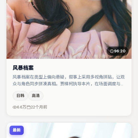
96:20
风暴档案
风暴档案在类型上偏向悬疑，叙事上采用多视角拼贴，让观
众与角色同步拼凑真相。贾樟柯执导本片，在场面调度与表
演节奏上保持一贯作者性，关键场次留白得当。主演阵容包
日韩
高清
括蒋奇明、杨幂、易烊千玺等，角色动机前后呼应，适合喜
欢抠台词与伏笔的观众。若你偏爱强类型与清晰主线，这部
6.6万
22个月前
作品值得关注。
最新