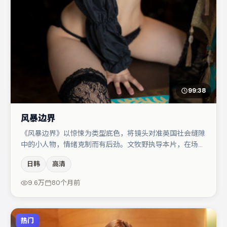
99:38
风暴边界
《风暴边界》以惊悚为类型底色，将镜头对准英国社会缝隙
中的小人物，情绪克制而有后劲。文牧野执导本片，在场面
调度与表演节奏上保持一贯作者性，关键场次留白得当。章
日韩
高清
子怡在片中承担叙事驱动，弗洛伦丝·皮尤、张译分别提供
反差与喜剧/悬疑调剂（视场次而定）。整体完成度较高，
9.6万
80个月前
适合周末一口气追完。
热门