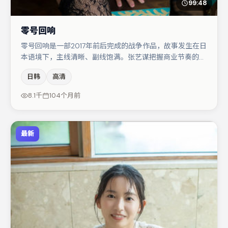
99:48
零号回响
零号回响是一部2017年前后完成的战争作品，故事发生在日
本语境下，主线清晰、副线饱满。张艺谋把握商业节奏的同
时保留人物弧光，高潮戏信息密度高但不显凌乱。段奕宏与
日韩
高清
弗洛伦丝·皮尤的对手戏构成全片情感锚点，胡歌则以细节
塑造推动谜题层层揭开。节奏紧凑、反转有度，值得列入片
8.1千
104个月前
单。
最新