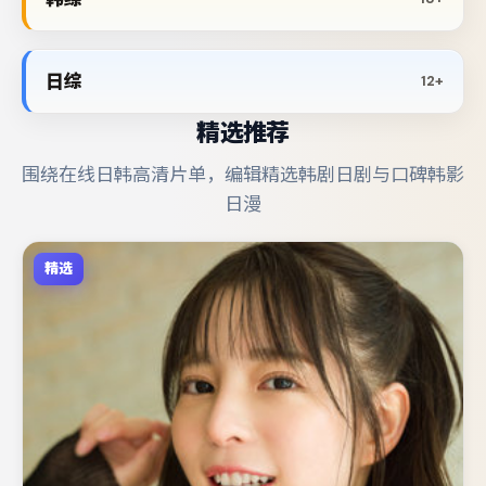
日综
12+
精选推荐
围绕在线日韩高清片单，编辑精选韩剧日剧与口碑韩影
日漫
精选