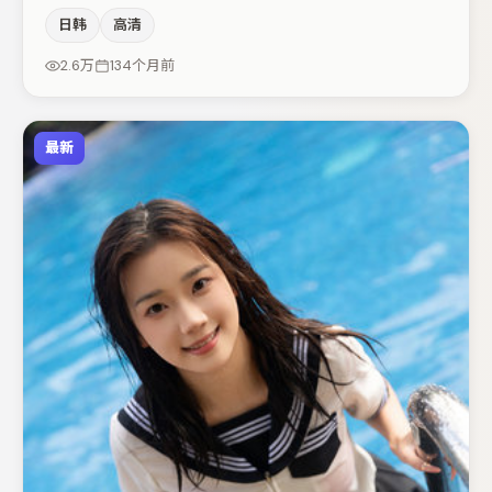
空间压迫感，本片在视听语言上与题材形成互文。周冬雨与
日韩
高清
裴斗娜的对手戏构成全片情感锚点，周迅则以细节塑造推动
谜题层层揭开。节奏紧凑、反转有度，值得列入片单。
2.6万
134个月前
最新