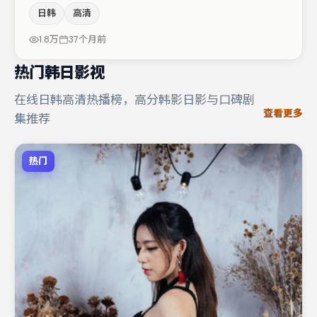
的同时保留人物弧光，高潮戏信息密度高但不显凌乱。赵丽
日韩
高清
颖在片中承担叙事驱动，雷佳音、廖凡分别提供反差与喜
剧/悬疑调剂（视场次而定）。整体完成度较高，适合周末
1.8万
37个月前
一口气追完。
热门韩日影视
在线日韩高清热播榜，高分韩影日影与口碑剧
查看更多
集推荐
热门