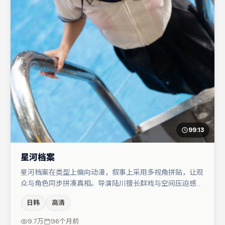
99:13
星河档案
星河档案在类型上偏向动漫，叙事上采用多视角拼贴，让观
众与角色同步拼凑真相。导演陆川擅长群戏与空间压迫感，
本片在视听语言上与题材形成互文。主演阵容包括刘亦菲、
日韩
高清
孔刘、段奕宏等，角色动机前后呼应，适合喜欢抠台词与伏
笔的观众。若你偏爱强类型与清晰主线，这部作品值得关
9.7万
96个月前