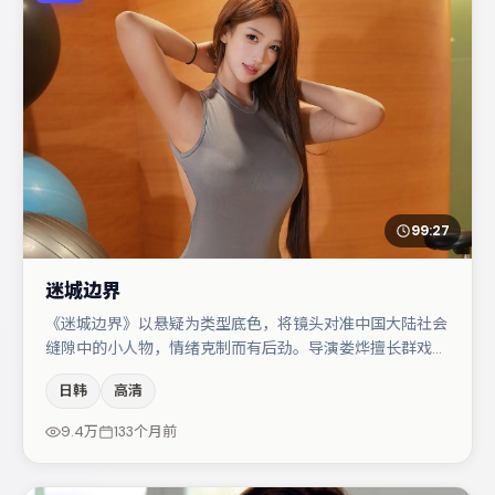
99:27
迷城边界
《迷城边界》以悬疑为类型底色，将镜头对准中国大陆社会
缝隙中的小人物，情绪克制而有后劲。导演娄烨擅长群戏与
空间压迫感，本片在视听语言上与题材形成互文。河正宇与
日韩
高清
大鹏的对手戏构成全片情感锚点，桂纶镁则以细节塑造推动
谜题层层揭开。若你偏爱强类型与清晰主线，这部作品值得
9.4万
133个月前
关注。