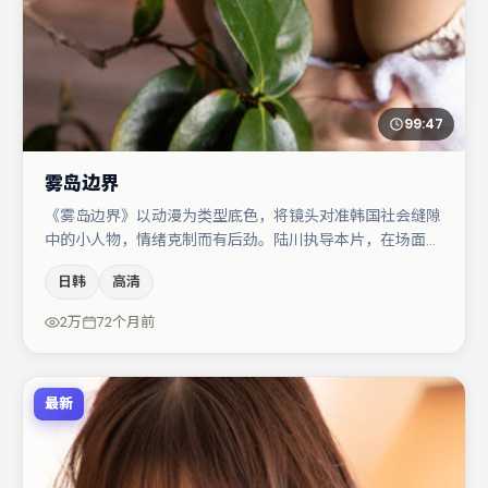
99:47
雾岛边界
《雾岛边界》以动漫为类型底色，将镜头对准韩国社会缝隙
中的小人物，情绪克制而有后劲。陆川执导本片，在场面调
度与表演节奏上保持一贯作者性，关键场次留白得当。主演
日韩
高清
阵容包括木村拓哉、朱一龙、宋佳等，角色动机前后呼应，
适合喜欢抠台词与伏笔的观众。若你偏爱强类型与清晰主
2万
72个月前
线，这部作品值得关注。
最新