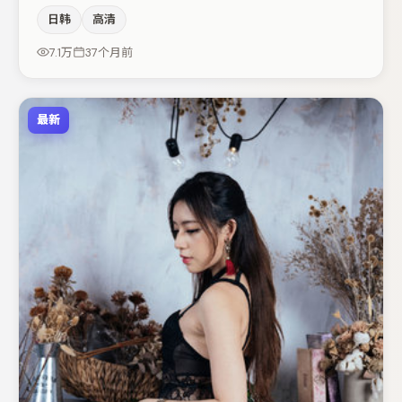
场面调度与表演节奏上保持一贯作者性，关键场次留白得
日韩
高清
当。金高银在片中承担叙事驱动，周冬雨、裴斗娜分别提供
反差与喜剧/悬疑调剂（视场次而定）。若你偏爱强类型与
7.1万
37个月前
清晰主线，这部作品值得关注。
最新