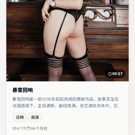
99:37
暴雪回响
暴雪回响是一部2018年前后完成的悬疑作品，故事发生在
法国语境下，主线清晰、副线饱满。张艺谋执导本片，在场
面调度与表演节奏上保持一贯作者性，关键场次留白得当。
日韩
高清
段奕宏与胡歌的对手戏构成全片情感锚点，沈腾则以细节塑
造推动谜题层层揭开。整体完成度较高，适合周末一口气追
4.7千
96个月前
完。