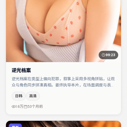
99:23
逆光档案
逆光档案在类型上偏向犯罪，叙事上采用多视角拼贴，让观
众与角色同步拼凑真相。娄烨执导本片，在场面调度与表演
节奏上保持一贯作者性，关键场次留白得当。周迅与廖凡的
日韩
高清
对手戏构成全片情感锚点，张颂文则以细节塑造推动谜题层
层揭开。整体完成度较高，适合周末一口气追完。
1.6万
53个月前