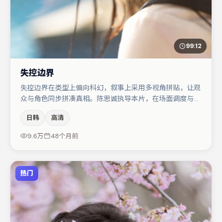
99:12
失控边界
失控边界在类型上偏向科幻，叙事上采用多视角拼贴，让观
众与角色同步拼凑真相。陈思诚执导本片，在场面调度与表
演节奏上保持一贯作者性，关键场次留白得当。河正宇与小
日韩
高清
松菜奈的对手戏构成全片情感锚点，任素汐则以细节塑造推
动谜题层层揭开。整体完成度较高，适合周末一口气追完。
9.6万
48个月前
热门