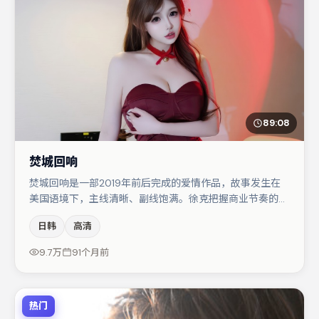
89:08
焚城回响
焚城回响是一部2019年前后完成的爱情作品，故事发生在
美国语境下，主线清晰、副线饱满。徐克把握商业节奏的同
时保留人物弧光，高潮戏信息密度高但不显凌乱。主演阵容
日韩
高清
包括木村拓哉、张译、蒋奇明等，角色动机前后呼应，适合
喜欢抠台词与伏笔的观众。若你偏爱强类型与清晰主线，这
9.7万
91个月前
部作品值得关注。
热门