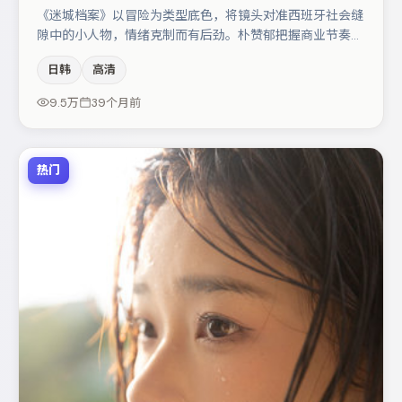
《迷城档案》以冒险为类型底色，将镜头对准西班牙社会缝
隙中的小人物，情绪克制而有后劲。朴赞郁把握商业节奏的
同时保留人物弧光，高潮戏信息密度高但不显凌乱。张译与
日韩
高清
河正宇的对手戏构成全片情感锚点，朱一龙则以细节塑造推
动谜题层层揭开。整体完成度较高，适合周末一口气追完。
9.5万
39个月前
热门