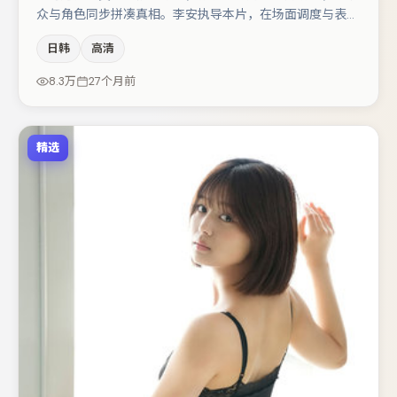
众与角色同步拼凑真相。李安执导本片，在场面调度与表演
节奏上保持一贯作者性，关键场次留白得当。咏梅与宋佳的
日韩
高清
对手戏构成全片情感锚点，秦海璐则以细节塑造推动谜题层
层揭开。节奏紧凑、反转有度，值得列入片单。
8.3万
27个月前
精选