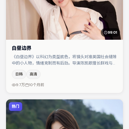
99:01
白昼边界
《白昼边界》以科幻为类型底色，将镜头对准英国社会缝隙
中的小人物，情绪克制而有后劲。导演陈凯歌擅长群戏与空
间压迫感，本片在视听语言上与题材形成互文。秦海璐在片
日韩
高清
中承担叙事驱动，杨幂、任素汐分别提供反差与喜剧/悬疑
调剂（视场次而定）。整体完成度较高，适合周末一口气追
9.7万
10个月前
完。
热门