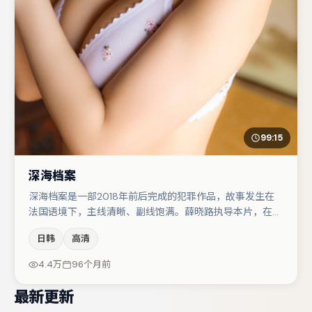
99:15
深海档案
深海档案是一部2018年前后完成的犯罪作品，故事发生在
法国语境下，主线清晰、副线饱满。薛晓路执导本片，在场
面调度与表演节奏上保持一贯作者性，关键场次留白得当。
日韩
高清
主演阵容包括雷佳音、胡歌、任素汐等，角色动机前后呼
应，适合喜欢抠台词与伏笔的观众。若你偏爱强类型与清晰
4.4万
96个月前
主线，这部作品值得关注。
最新更新