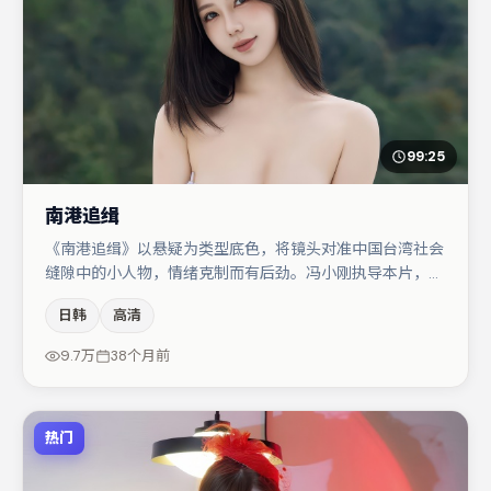
99:25
南港追缉
《南港追缉》以悬疑为类型底色，将镜头对准中国台湾社会
缝隙中的小人物，情绪克制而有后劲。冯小刚执导本片，在
场面调度与表演节奏上保持一贯作者性，关键场次留白得
日韩
高清
当。孔刘在片中承担叙事驱动，周迅、胡歌分别提供反差与
喜剧/悬疑调剂（视场次而定）。节奏紧凑、反转有度，值
9.7万
38个月前
得列入片单。
热门