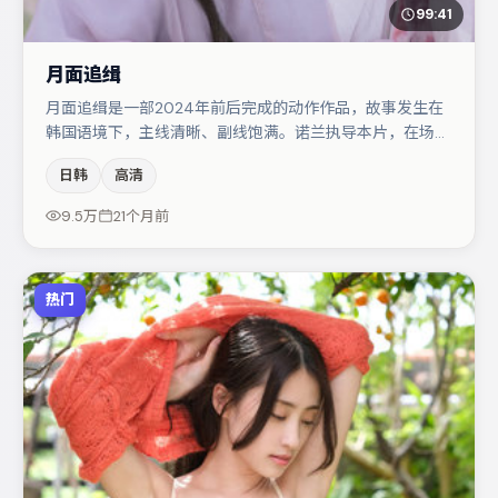
99:41
月面追缉
月面追缉是一部2024年前后完成的动作作品，故事发生在
韩国语境下，主线清晰、副线饱满。诺兰执导本片，在场面
调度与表演节奏上保持一贯作者性，关键场次留白得当。金
日韩
高清
高银与黄渤的对手戏构成全片情感锚点，沈腾则以细节塑造
推动谜题层层揭开。若你偏爱强类型与清晰主线，这部作品
9.5万
21个月前
值得关注。
热门