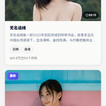
99:15
无名追缉
无名追缉是一部2022年前后完成的惊悚作品，故事发生在
中国台湾语境下，主线清晰、副线饱满。乌尔善把握商业节
奏的同时保留人物弧光，高潮戏信息密度高但不显凌乱。周
日韩
高清
迅与赵丽颖的对手戏构成全片情感锚点，胡歌则以细节塑造
推动谜题层层揭开。节奏紧凑、反转有度，值得列入片单。
5.8万
50个月前
最新