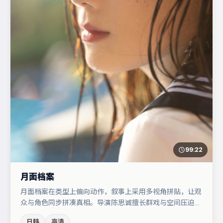
99:22
月面档案
月面档案在类型上偏向动作，叙事上采用多视角拼贴，让观
众与角色同步拼凑真相。导演陈思诚擅长群戏与空间压迫
感，本片在视听语言上与题材形成互文。白宇与朱一龙的对
日韩
高清