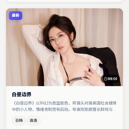
最新
99:01
白昼边界
《白昼边界》以科幻为类型底色，将镜头对准英国社会缝隙
中的小人物，情绪克制而有后劲。导演陈凯歌擅长群戏与空
间压迫感，本片在视听语言上与题材形成互文。秦海璐在片
日韩
高清
中承担叙事驱动，杨幂、任素汐分别提供反差与喜剧/悬疑
调剂（视场次而定）。整体完成度较高，适合周末一口气追