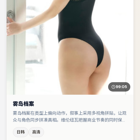
99:05
雾岛档案
雾岛档案在类型上偏向动作，叙事上采用多视角拼贴，让观
众与角色同步拼凑真相。维伦纽瓦把握商业节奏的同时保留
人物弧光，高潮戏信息密度高但不显凌乱。主演阵容包括咏
日韩
高清
梅、孔刘、张子枫等，角色动机前后呼应，适合喜欢抠台词