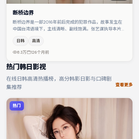
断桥边界
断桥边界是一部2016年前后完成的犯罪作品，故事发生在
中国台湾语境下，主线清晰、副线饱满。张艺谋执导本片，
在场面调度与表演节奏上保持一贯作者性，关键场次留白得
日韩
高清
当。胡歌与杨幂的对手戏构成全片情感锚点，河正宇则以细
节塑造推动谜题层层揭开。节奏紧凑、反转有度，值得列入
8.3万
126个月前
片单。
热门韩日影视
在线日韩高清热播榜，高分韩影日影与口碑剧
查看更多
集推荐
热门