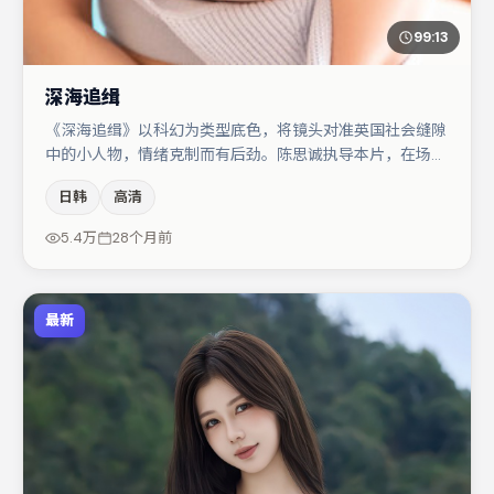
99:13
深海追缉
《深海追缉》以科幻为类型底色，将镜头对准英国社会缝隙
中的小人物，情绪克制而有后劲。陈思诚执导本片，在场面
调度与表演节奏上保持一贯作者性，关键场次留白得当。主
日韩
高清
演阵容包括菅田将晖、廖凡、张子枫等，角色动机前后呼
应，适合喜欢抠台词与伏笔的观众。若你偏爱强类型与清晰
5.4万
28个月前
主线，这部作品值得关注。
最新